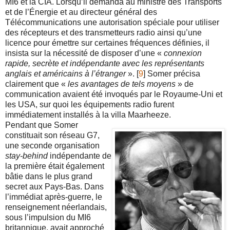
MI6 et la CIA. Lorsqu’il demanda au ministre des Transports
et de l’Énergie et au directeur général des
Télécommunications une autorisation spéciale pour utiliser
des récepteurs et des transmetteurs radio ainsi qu’une
licence pour émettre sur certaines fréquences définies, il
insista sur la nécessité de disposer d’une «
connexion
rapide, secrète et indépendante avec les représentants
anglais et américains à l’étranger
». [
9
] Somer précisa
clairement que «
les avantages de tels moyens
» de
communication avaient été invoqués par le Royaume-Uni et
les USA, sur quoi les équipements radio furent
immédiatement installés à la villa Maarheeze.
Pendant que Somer
constituait son réseau G7,
une seconde organisation
stay-behind
indépendante de
la première était également
bâtie dans le plus grand
secret aux Pays-Bas. Dans
l’immédiat après-guerre, le
renseignement néerlandais,
sous l’impulsion du MI6
britannique, avait approché