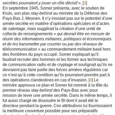
secrètes pourraient y jouer un rôle décisif
». [
3
]
En septembre 1945, Somer présenta, avec le soutien de
Kruls, son plan
stay-behind
au ministre de la Défense des
Pays-Bas J. Meynen. Il n’y insistait pas sur le potentiel d’une
armée secrète en matière d’opérations spéciales et d’actes
de sabotage, mais suggérait la création d’une unité de
collecte de renseignements «
qui devrait être en mesure de
réunir des informations militaires, politiques et économiques
et de les transmettre par courrier ou par des réseaux de
télécommunication
» au commandement militaire basé hors
des frontières du pays occupé. Somer expliquait qu’il
faudrait recruter des hommes et les former aux techniques
de communication radio et de cryptage et soulignait qu’ils ne
devraient pas faire partie des forces armées régulières car
ce n’est qu’à cette condition qu’ils pourraient prendre part à
des opérations clandestines en cas d’invasion. [
4
] Le
ministre approuva ce plan et Somer fut nommé à la tête du
premier réseau
stay-behind
des Pays-Bas avec pour
mission de lever une armée secrète. Dans le même temps, il
fut aussi chargé de dissoudre le BI dont il avait été le
directeur pendant la guerre. Ces attributions lui fournissaient
la meilleure couverture possible pour ses préparatifs