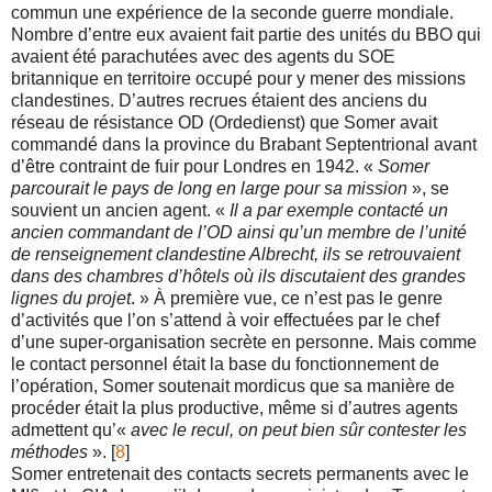
commun une expérience de la seconde guerre mondiale.
Nombre d’entre eux avaient fait partie des unités du BBO qui
avaient été parachutées avec des agents du SOE
britannique en territoire occupé pour y mener des missions
clandestines. D’autres recrues étaient des anciens du
réseau de résistance OD (Ordedienst) que Somer avait
commandé dans la province du Brabant Septentrional avant
d’être contraint de fuir pour Londres en 1942. «
Somer
parcourait le pays de long en large pour sa mission
», se
souvient un ancien agent. «
Il a par exemple contacté un
ancien commandant de l’OD ainsi qu’un membre de l’unité
de renseignement clandestine Albrecht, ils se retrouvaient
dans des chambres d’hôtels où ils discutaient des grandes
lignes du projet
. » À première vue, ce n’est pas le genre
d’activités que l’on s’attend à voir effectuées par le chef
d’une super-organisation secrète en personne. Mais comme
le contact personnel était la base du fonctionnement de
l’opération, Somer soutenait mordicus que sa manière de
procéder était la plus productive, même si d’autres agents
admettent qu’«
avec le recul, on peut bien sûr contester les
méthodes
». [
8
]
Somer entretenait des contacts secrets permanents avec le