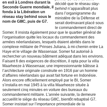
en exil à Londres durant la
décidé que le réseau
stay-
Seconde Guerre mondiale, il
behind
n’apparaîtrait plus
fonda à la Libération un
dans l’organigramme du
réseau stay behind sous le
ministère de la Défense et
nom de GIIIC, puis de G7.
serait dorénavant placé sous
le commandement direct de
Somer. Il insista également pour que le quartier général de
l’organisation quitte les locaux du commandement des
armées néerlandaises, lesquels étaient abrités dans le
complexe militaire de Prinses Juliana, à mi-chemin entre La
Haye et le village de Wassenaar. Somer fut autorisé à
rechercher un nouveau bâtiment adéquat dans les environs.
Faisant fi des exigences de discrétion, il opta pour la villa
Maarheeze à Wassenaar, une impressionnante bâtisse à
l’architecture originale construite en 1916 par un homme
d’affaires néerlandais qui avait fait fortune en Indonésie.
Alors encore officiellement employé par le BI, Somer
s’installa en mai 1945 à la villa Maarheeze située à
seulement cinq minutes en voiture des bureaux du
commandement militaire. L’année suivante, la demeure
accueillit le siège du réseau GIIIC, bientôt rebaptisé G7.
Somer insistait sur l’importance primordiale de la