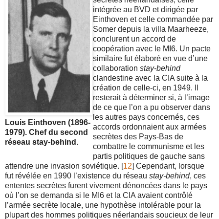
intégrée au BVD et dirigée par
Einthoven et celle commandée par
Somer depuis la villa Maarheeze,
conclurent un accord de
coopération avec le MI6. Un pacte
similaire fut élaboré en vue d’une
collaboration
stay-behind
clandestine avec la CIA suite à la
création de celle-ci, en 1949. Il
resterait à déterminer si, à l’image
de ce que l’on a pu observer dans
les autres pays concernés, ces
Louis Einthoven (1896-
accords ordonnaient aux armées
1979). Chef du second
secrètes des Pays-Bas de
réseau stay-behind.
combattre le communisme et les
partis politiques de gauche sans
attendre une invasion soviétique. [
12
] Cependant, lorsque
fut révélée en 1990 l’existence du réseau
stay-behind
, ces
ententes secrètes furent vivement dénoncées dans le pays
où l’on se demanda si le MI6 et la CIA avaient contrôlé
l’armée secrète locale, une hypothèse intolérable pour la
plupart des hommes politiques néerlandais soucieux de leur