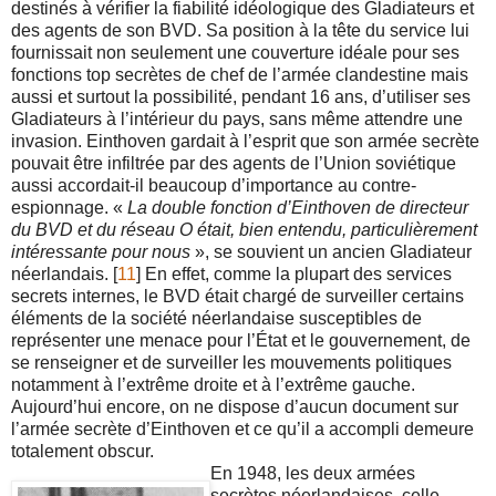
destinés à vérifier la fiabilité idéologique des Gladiateurs et
des agents de son BVD. Sa position à la tête du service lui
fournissait non seulement une couverture idéale pour ses
fonctions top secrètes de chef de l’armée clandestine mais
aussi et surtout la possibilité, pendant 16 ans, d’utiliser ses
Gladiateurs à l’intérieur du pays, sans même attendre une
invasion. Einthoven gardait à l’esprit que son armée secrète
pouvait être infiltrée par des agents de l’Union soviétique
aussi accordait-il beaucoup d’importance au contre-
espionnage. «
La double fonction d’Einthoven de directeur
du BVD et du réseau O était, bien entendu, particulièrement
intéressante pour nous
», se souvient un ancien Gladiateur
néerlandais. [
11
] En effet, comme la plupart des services
secrets internes, le BVD était chargé de surveiller certains
éléments de la société néerlandaise susceptibles de
représenter une menace pour l’État et le gouvernement, de
se renseigner et de surveiller les mouvements politiques
notamment à l’extrême droite et à l’extrême gauche.
Aujourd’hui encore, on ne dispose d’aucun document sur
l’armée secrète d’Einthoven et ce qu’il a accompli demeure
totalement obscur.
En 1948, les deux armées
secrètes néerlandaises, celle