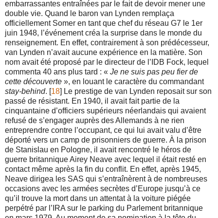
embarrassantes entraînées par le fait de devoir mener une
double vie. Quand le baron van Lynden remplaça
officiellement Somer en tant que chef du réseau G7 le 1er
juin 1948, l’événement créa la surprise dans le monde du
renseignement. En effet, contrairement à son prédécesseur,
van Lynden n’avait aucune expérience en la matière. Son
nom avait été proposé par le directeur de l’IDB Fock, lequel
commenta 40 ans plus tard : «
Je ne suis pas peu fier de
cette découverte
», en louant le caractère du commandant
stay-behind
. [
18
] Le prestige de van Lynden reposait sur son
passé de résistant. En 1940, il avait fait partie de la
cinquantaine d’officiers supérieurs néerlandais qui avaient
refusé de s’engager auprès des Allemands à ne rien
entreprendre contre l’occupant, ce qui lui avait valu d’être
déporté vers un camp de prisonniers de guerre. À la prison
de Stanislau en Pologne, il avait rencontré le héros de
guerre britannique Airey Neave avec lequel il était resté en
contact même après la fin du conflit. En effet, après 1945,
Neave dirigea les SAS qui s’entraînèrent à de nombreuses
occasions avec les armées secrètes d’Europe jusqu’à ce
qu’il trouve la mort dans un attentat à la voiture piégée
perpétré par l’IRA sur le parking du Parlement britannique
en mars 1979. Au moment de sa nomination à la tête du