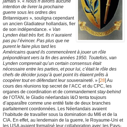
jamais
». «
Nous n’avions aucune
intention de livrer la prochaine
guerre sous les ordres des
Britanniques
», souligna cependant
un ancien Gladiateur hollandais, fier
de son indépendance. «
Van
Lynden était très fort. Ils n’auraient
pas pu l’évincer. Pas plus que ne
purent le faire plus tard les
Américains quand ils commencèrent à jouer un rôle
prépondérant vers la fin des années 1950. Toutefois, van
Lynden comprenait qu’un certain consensus était
nécessaire entre les parties, et pour lui, c’était le rôle des
chefs de décider jusqu’à quel point ils étaient prêts à
coopérer tout en défendant leur souveraineté
. » [
28
] Au
cours des réunions top secret de l’ACC et du CPC, les
organes de coordination et de commandement
stay-behind
de l’OTAN, le Gladio néerlandais I&O tenta toujours
d’apparaître comme une entité faite de deux branches
parfaitement coordonnées. Les Néerlandais avaient
l’habitude de travailler sous la domination du MI6 et de la
CIA. En effet, au lendemain de la guerre, le Royaume-Uni et
les USA avaient formalisé leur collaboration avec les Pays-