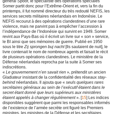
général Spoor, le spécialiste des opérations spéciales
Somer partit donc pour l’Extrême-Orient et, vers la fin du
printemps, il fut nommé directeur du très redouté NEFIS, les
services secrets militaires néerlandais en Indonésie. Le
NEFIS recourut à des opérations clandestines d’une rare
violence, mais ne parvint pas à empêcher l’accession à
l’indépendance de l’Indonésie qui survint en 1949. Somer
revint aux Pays-Bas où il écrivit un livre sur «
son
» service,
le BI ainsi que ses mémoires de guerre. Publié en 1950
sous le titre
Zij sprongen buj nacht
[Ils sautaient de nuit], le
livre contenait le nom de nombreux agents et faisait le récit
de plusieurs opérations clandestines. Le ministère de la
Défense néerlandais reprocha par la suite à Somer ses
indiscrétions.
«
Le gouvernement n’en savait rien
», prétendit un ancien
Gladiateur insistant de la confidentialité des réseaux
stay-
behind
néerlandais. Il ajouta que «
seuls quelques rares
secrétaires généraux au sein de l’exécutif étaient dans le
secret étant donné que leurs supérieurs aux ministères
étaient appelés à changer régulièrement
». [
15
] Les indices
disponibles suggèrent que parmi les responsables informés
de l’existence de l’armée secrète ont figuré les Premiers
ministres, les ministres de la Défense et les secrétaires