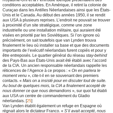
conditions acceptables. En Amérique, il retint la colonie de
Curaçao dans les Antilles Néerlandaises ainsi que les États-
Unis et le Canada. Au début des années 1950, il se rendit
aux USA à plusieurs reprises. L’endroit ne pouvait se trouver
à proximité d’un site stratégique, comme une zone
industrielle ou une installation militaire, qui auraient été
visées en priorité par les Soviétiques. Si l’on ignore où
précisément, on sait toutefois que van Lynden trouva
finalement le lieu où installer sa base et que des documents
importants de l’exécutif néerlandais furent copiés et pour y
être entreposés. Le quartier général du réseau
stay-behind
des Pays-Bas aux États-Unis avait été établi avec l’accord
de la CIA. Un ancien responsable néerlandais rappelle les
réticences de l’Agence à ce propos : «
On en parlera le
moment venu
», cite-t-il en se souvenant des premiers
contacts. «
Mais on a insisté pour en discuter tout de suite.
Au bout de quelques mois, la CIA a finalement accepté de
nous donner ce que nous demandions
», sur quoi fut établi
aux USA un centre de commandement du Gladio
néerlandais. [
25
]
Van Lynden établit également un refuge en Espagne où
régnait alors le dictateur Franco. «
S’il avait accepté, nous