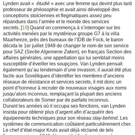
Lynden avait «
étudié
» avec une femme qui devint plus tard
professeur de philosophie et avait ainsi développé des
conceptions stoïciennes et flegmatiques assez peu
répandues dans l’armée et le monde des services
secrets. [
19
] Quand on commença à s’interroger sur les
activités menées par le mystérieux groupe G7 à la villa
Maarheeze, près des bureaux de l’IDB de Fock, le baron
décida le 1er juillet 1949 de changer le nom de son service
pour SAZ (
Sectie Algemene Zaken
), en français Section des
affaires générales, une appellation qui lui semblait moins
susceptible d’éveiller les soupçons. Van Lynden pensait
également qu’au lendemain d’une invasion, il aurait été plus
facile aux Soviétiques d’identifier les membres d’anciens
réseaux de résistance et services secrets, il mit donc un
point d’honneur à recruter de nouveaux visages aux noms
jusqu’alors inconnus, remplaçant la plupart des anciens
collaborateurs de Somer par de parfaits inconnus.
Durant les années où il occupa ses fonctions, van Lynden
insista pour obtenir plus d’argent afin d’acquérir des
équipements techniques pour son réseau
stay-behind
. Les
systèmes de communication coûtaient particulièrement cher.
Le chef d’état-major Kruls avait déjà réclamé de tels