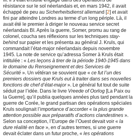
résistance sur le sol néerlandais et, en mars 1942, il avait
échappé de peu au
Sicherheitsdienst
allemand [
2
] et avait
fini par atteindre Londres au terme d’un long périple. Là, il
avait été le premier à diriger le nouveau service secret
néerlandais BI. Après la guerre, Somer, promu au rang de
colonel, coucha ses réflexions sur les techniques
stay-
behind
sur papier et les présenta au général J. Kruls, qui
commandait l’état-major néerlandais depuis novembre
1945. La note de service qu’adressa Somer à Kruls était
intitulée : «
Les leçons à tirer de la période 1940-1945 dans
le domaine du Renseignement et des Services de
Sécurité
». Un vétéran se souvient que «
ce fut l’un des
premiers dossiers que Kruls eut à traiter dans ses nouvelles
fonctions de chef d’état-major
». Le général fut tout de suite
séduit par l’idée. Dans le livre
Vreede of Oorlog
[La Paix ou
la Guerre], qu’il publia quelques années plus tard pendant la
guerre de Corée, le grand partisan des opérations spéciales
Kruls soulignait l’importance d’accorder «
la plus grande
attention possible aux préparatifs d’actions clandestines
».
Selon sa conception, l’Europe de l’Ouest devait voir «
la
dure réalité en face
», en d’autres termes, si une guerre
devait éclater dans un futur proche, «
les opérations