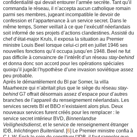
confidentialité qui devait entourer l’armée secrète. Tant qu’il
commanda le réseau, il n’accepta aucun catholique romain
parmi ses membres, jugeant incompatible le devoir de
confession et l’appartenance à un service secret. Dans le
même temps, Somer veillait à ce que l’exécutif néerlandais
soit informé de ses projets d’actions clandestines. Assisté du
chef d’état-major Kruls, il exposa la situation au Premier
ministre Louis Beel lorsque celui-ci prit en juillet 1946 ses
nouvelles fonctions qu’il occupa jusqu’en 1948. Beel ne fut
pas difficile à convaincre de l’intérêt d’un réseau
stay-behind
et donna donc son accord pour les opérations spéciales
quoiqu’il jugeât l’hypothèse d’une invasion soviétique assez
peu probable.
Après le démantèlement du BI par Somer, la villa
Maarheeze qui n’abritait plus que le siège du réseau
stay-
behind
G7 offrait désormais assez d’espace pour d’autres
branches de l’appareil du renseignement néerlandais. Les
services secrets BI et BBO n’existaient alors plus. Deux
nouveaux services furent créés pour les remplacer : le
service secret intérieur BVD,
Binnenlandse
Veiligheidsdienst
, et le service de renseignement étranger
IDB,
Inlichtingen Buitenland
. [
6
] Le Premier ministre confia à
C.L.W. Fock le soin de constituer l’IDB, il faut rappeler que