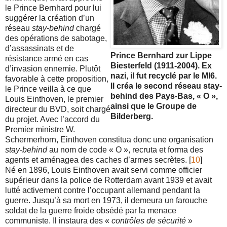
le Prince Bernhard pour lui
suggérer la création d’un
réseau
stay-behind
chargé
des opérations de sabotage,
d’assassinats et de
Prince Bernhard zur Lippe
résistance armé en cas
Biesterfeld (1911-2004). Ex
d’invasion ennemie. Plutôt
nazi, il fut recyclé par le MI6.
favorable à cette proposition,
Il créa le second réseau stay-
le Prince veilla à ce que
behind des Pays-Bas, « O »,
Louis Einthoven, le premier
ainsi que le Groupe de
directeur du BVD, soit chargé
Bilderberg.
du projet. Avec l’accord du
Premier ministre W.
Schermerhorn, Einthoven constitua donc une organisation
stay-behind
au nom de code « O », recruta et forma des
agents et aménagea des caches d’armes secrètes. [
10
]
Né en 1896, Louis Einthoven avait servi comme officier
supérieur dans la police de Rotterdam avant 1939 et avait
lutté activement contre l’occupant allemand pendant la
guerre. Jusqu’à sa mort en 1973, il demeura un farouche
soldat de la guerre froide obsédé par la menace
communiste. Il instaura des «
contrôles de sécurité
»