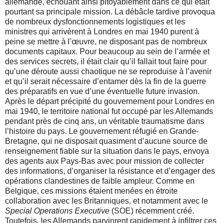
allemande, échouant ainsi pitoyablement dans ce qui était
pourtant sa principale mission. La débâcle tardive provoqua
de nombreux dysfonctionnements logistiques et les
ministres qui arrivèrent à Londres en mai 1940 purent à
peine se mettre à l’œuvre, ne disposant pas de nombreux
documents capitaux. Pour beaucoup au sein de l’armée et
des services secrets, il était clair qu’il fallait tout faire pour
qu’une déroute aussi chaotique ne se reproduise à l’avenir
et qu’il serait nécessaire d’entamer dès la fin de la guerre
des préparatifs en vue d’une éventuelle future invasion.
Après le départ précipité du gouvernement pour Londres en
mai 1940, le territoire national fut occupé par les Allemands
pendant près de cinq ans, un véritable traumatisme dans
l’histoire du pays. Le gouvernement réfugié en Grande-
Bretagne, qui ne disposait quasiment d’aucune source de
renseignement fiable sur la situation dans le pays, envoya
des agents aux Pays-Bas avec pour mission de collecter
des informations, d’organiser la résistance et d’engager des
opérations clandestines de faible ampleur. Comme en
Belgique, ces missions étaient menées en étroite
collaboration avec les Britanniques, et notamment avec le
Special Operations Executive
(SOE) récemment créé.
Toutefois, les Allemands parvinrent rapidement à infiltrer ces