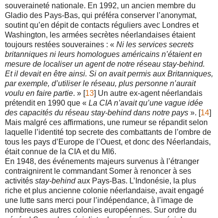
souveraineté nationale. En 1992, un ancien membre du
Gladio des Pays-Bas, qui préféra conserver l’anonymat,
soutint qu’en dépit de contacts réguliers avec Londres et
Washington, les armées secrètes néerlandaises étaient
toujours restées souveraines : «
Ni les services secrets
britanniques ni leurs homologues américains n’étaient en
mesure de localiser un agent de notre réseau stay-behind.
Et il devait en être ainsi. Si on avait permis aux Britanniques,
par exemple, d’utiliser le réseau, plus personne n’aurait
voulu en faire partie
. » [
13
] Un autre ex-agent néerlandais
prétendit en 1990 que «
La CIA n’avait qu’une vague idée
des capacités du réseau stay-behind dans notre pays
». [
14
]
Mais malgré ces affirmations, une rumeur se répandit selon
laquelle l’identité top secrete des combattants de l’ombre de
tous les pays d’Europe de l’Ouest, et donc des Néerlandais,
était connue de la CIA et du MI6.
En 1948, des événements majeurs survenus à l’étranger
contraignirent le commandant Somer à renoncer à ses
activités
stay-behind
aux Pays-Bas. L’Indonésie, la plus
riche et plus ancienne colonie néerlandaise, avait engagé
une lutte sans merci pour l’indépendance, à l’image de
nombreuses autres colonies européennes. Sur ordre du