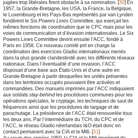
jugées trop libérales firent obstacle à sa nomination. [
30
] En
1957, la Grande-Bretagne, les USA, la France, la Belgique,
le Luxembourg et les Pays-Bas représentés par van Lynden
fondèrent le
Six Powers Lines Committee
, qui exerçait les
mêmes fonctions de coordination que le CPC mais pour les
voies de communication et d’évasion internationales. Le Six
Powers Lines Committee devint ensuite l’ACC, fondé à
Paris en 1958. Ce nouveau comité prit en charge la
coordination des exercices Gladio internationaux menés
dans la plus grande clandestinité avec les différents réseaux
nationaux. Dans l’éventualité d’une invasion, l’ACC
disposait d’une base aux États-Unis et d’une autre en
Grande-Bretagne à partir desquelles les unités présentes
dans les territoires occupés pouvaient être activées et
commandées. Des manuels imprimés par l’ACC indiquaient
aux soldats
stay-behind
les procédures communes pour les
opérations spéciales, le cryptage, les techniques de saut de
fréquences ainsi que les procédures de largage et de
parachutage. La présidence de l’ACC était renouvelée tous
les deux ans. Par l’intermédiaire du TCH, du CPC et de
l’ACC, le réseau Gladio néerlandais I&O était donc en
contact permanent avec la CIA et le MI6. [
31
]
Au cours des années 1950, la CIA et le MI6 menèrent de