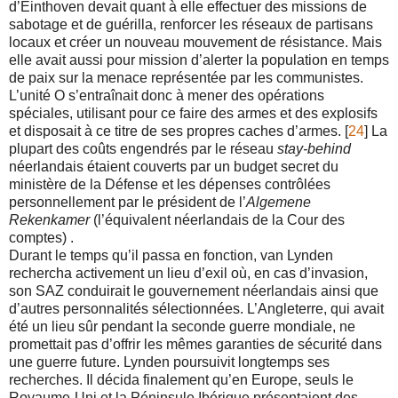
d’Einthoven devait quant à elle effectuer des missions de
sabotage et de guérilla, renforcer les réseaux de partisans
locaux et créer un nouveau mouvement de résistance. Mais
elle avait aussi pour mission d’alerter la population en temps
de paix sur la menace représentée par les communistes.
L’unité O s’entraînait donc à mener des opérations
spéciales, utilisant pour ce faire des armes et des explosifs
et disposait à ce titre de ses propres caches d’armes. [
24
] La
plupart des coûts engendrés par le réseau
stay-behind
néerlandais étaient couverts par un budget secret du
ministère de la Défense et les dépenses contrôlées
personnellement par le président de l’
Algemene
Rekenkamer
(l’équivalent néerlandais de la Cour des
comptes) .
Durant le temps qu’il passa en fonction, van Lynden
rechercha activement un lieu d’exil où, en cas d’invasion,
son SAZ conduirait le gouvernement néerlandais ainsi que
d’autres personnalités sélectionnées. L’Angleterre, qui avait
été un lieu sûr pendant la seconde guerre mondiale, ne
promettait pas d’offrir les mêmes garanties de sécurité dans
une guerre future. Lynden poursuivit longtemps ses
recherches. Il décida finalement qu’en Europe, seuls le
Royaume-Uni et la Péninsule Ibérique présentaient des