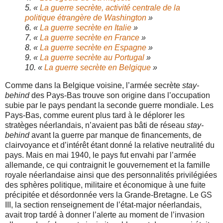
5. «
La guerre secrète, activité centrale de la
politique étrangère de Washington
»
6. «
La guerre secrète en Italie
»
7. «
La guerre secrète en France
»
8. «
La guerre secrète en Espagne
»
9. «
La guerre secrète au Portugal
»
10. «
La guerre secrète en Belgique
»
Comme dans la Belgique voisine, l’armée secrète
stay-
behind
des Pays-Bas trouve son origine dans l’occupation
subie par le pays pendant la seconde guerre mondiale. Les
Pays-Bas, comme eurent plus tard à le déplorer les
stratèges néerlandais, n’avaient pas bâti de réseau
stay-
behind
avant la guerre par manque de financements, de
clairvoyance et d’intérêt étant donné la relative neutralité du
pays. Mais en mai 1940, le pays fut envahi par l’armée
allemande, ce qui contraignit le gouvernement et la famille
royale néerlandaise ainsi que des personnalités privilégiées
des sphères politique, militaire et économique à une fuite
précipitée et désordonnée vers la Grande-Bretagne. Le GS
III, la section renseignement de l’état-major néerlandais,
avait trop tardé à donner l’alerte au moment de l’invasion