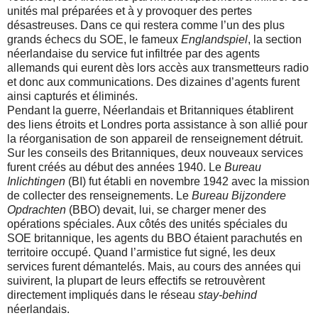
unités mal préparées et à y provoquer des pertes
désastreuses. Dans ce qui restera comme l’un des plus
grands échecs du SOE, le fameux
Englandspiel
, la section
néerlandaise du service fut infiltrée par des agents
allemands qui eurent dès lors accès aux transmetteurs radio
et donc aux communications. Des dizaines d’agents furent
ainsi capturés et éliminés.
Pendant la guerre, Néerlandais et Britanniques établirent
des liens étroits et Londres porta assistance à son allié pour
la réorganisation de son appareil de renseignement détruit.
Sur les conseils des Britanniques, deux nouveaux services
furent créés au début des années 1940. Le
Bureau
Inlichtingen
(BI) fut établi en novembre 1942 avec la mission
de collecter des renseignements. Le
Bureau Bijzondere
Opdrachten
(BBO) devait, lui, se charger mener des
opérations spéciales. Aux côtés des unités spéciales du
SOE britannique, les agents du BBO étaient parachutés en
territoire occupé. Quand l’armistice fut signé, les deux
services furent démantelés. Mais, au cours des années qui
suivirent, la plupart de leurs effectifs se retrouvèrent
directement impliqués dans le réseau
stay-behind
néerlandais.