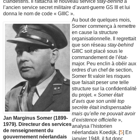
clandestins. Il rattacha le nouveau service
stay-behind
à
l’ancien service secret militaire d’avant-guerre GS III et lui
donna le nom de code « GIIIC ».
Au bout de quelques mois,
Somer commença à remettre
en cause la structure
organisationnelle. Il regrettait
que son réseau
stay-behind
GIIIC soit placé sous le
commandement de l’état-
major. Peu enclin à obéir aux
ordres d’un chef de section,
Somer fit valoir les risques
que faisait peser une telle
structure sur la confidentialité
du projet. «
Somer était
d’avis que son unité top
secrète était indispensable
mais qu’elle ne pouvait avoir
Jan Marginus Somer (1899-
d’existence officielle
»,
1979). Directeur des services
analysa l’historien
de renseignement du
néerlandais Koedijk. [
5
] En
gouvernement néerlandais
janvier 1948, il fut donc