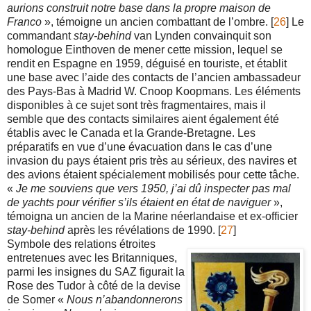
aurions construit notre base dans la propre maison de
Franco
», témoigne un ancien combattant de l’ombre. [
26
] Le
commandant
stay-behind
van Lynden convainquit son
homologue Einthoven de mener cette mission, lequel se
rendit en Espagne en 1959, déguisé en touriste, et établit
une base avec l’aide des contacts de l’ancien ambassadeur
des Pays-Bas à Madrid W. Cnoop Koopmans. Les éléments
disponibles à ce sujet sont très fragmentaires, mais il
semble que des contacts similaires aient également été
établis avec le Canada et la Grande-Bretagne. Les
préparatifs en vue d’une évacuation dans le cas d’une
invasion du pays étaient pris très au sérieux, des navires et
des avions étaient spécialement mobilisés pour cette tâche.
«
Je me souviens que vers 1950, j’ai dû inspecter pas mal
de yachts pour vérifier s’ils étaient en état de naviguer
»,
témoigna un ancien de la Marine néerlandaise et ex-officier
stay-behind
après les révélations de 1990. [
27
]
Symbole des relations étroites
entretenues avec les Britanniques,
parmi les insignes du SAZ figurait la
Rose des Tudor à côté de la devise
de Somer «
Nous n’abandonnerons