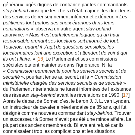
généraux jugés dignes de confiance par les commandants
stay-behind
ainsi que les chefs d’état-major et les directeurs
des services de renseignement intérieur et extérieur. «
Les
politiciens font parfois des choix étranges dans leurs
nominations
», observa un autre agent
stay-behind
anonyme. «
Mais il est parfaitement logique qu’un haut
responsable prenant ses fonctions soit informé de tout.
Toutefois, quand il s’agit de questions sensibles, les
fonctionnaires font une exception et attendent de voir à qui
ils ont affaire
. » [
16
] Le Parlement et ses commissions
spéciales étaient maintenus dans l’ignorance. Ni la
«
Commission permanente pour les services secrets et de
sécurité
», pourtant tenue au secret, ni la «
Commission
ministérielle chargée des services secrets et de sécurité
»
du Parlement néerlandais ne furent informées de l’existence
des réseaux
stay-behind
avant les révélations de 1990. [
17
]
Après le départ de Somer, c’est le baron J. J. L. van Lynden,
un instructeur de cavalerie néerlandaise de 35 ans, qui fut
désigné comme nouveau commandant
stay-behind
. Trouver
un successeur à Somer n’avait pas été une mince affaire. La
plupart des anciens membres du BI avaient refusé car ils
connaissaient trop les complications et les situations