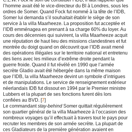
l’homme avait été le vice-directeur du BI à Londres, sous les
ordres de Somer. Quand Fock fut nommé à la tête de l’IDB,
Somer lui demanda s’il souhaitait établir le siège de son
service à la villa Maarheeze. La proposition fut acceptée et
l’IDB emménagea en prenant à sa charge 60% du loyer. Au
cours des décennies qui suivirent, la villa Maarheeze acquit
une réputation de haut lieu des missions clandestines et fut
montrée du doigt quand on découvrit que l’IDB avait mené
des opérations illégales sur le territoire national et entretenu
des liens avec les milieux d’extrême droite pendant la
guerre froide. Quand il fut révélé en 1990 que l’armée
secrète Gladio avait été hébergée dans la même maison
que l’IDB, la villa Maarheeze devint un symbole d’intrigues
et de manipulations. Le service de renseignement extérieur
néerlandais IDB fut dissout en 1994 par le Premier ministre
Lubbers et la plupart de ses fonctions furent dès lors
confiées au BVD. [
7
]
Le commandant
stay-behind
Somer quittait régulièrement
son quartier général de la villa Maarheeze à l’occasion des
nombreux voyages qu’il effectuait à travers tout le pays pour
recruter les membres de son armée secrète. La plupart de
ces Gladiateurs de la première génération avaient en