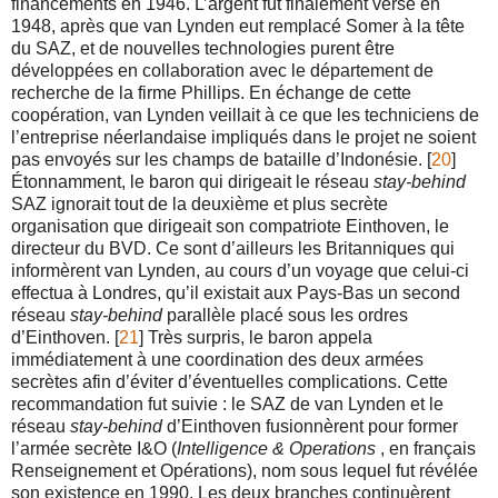
financements en 1946. L’argent fut finalement versé en
1948, après que van Lynden eut remplacé Somer à la tête
du SAZ, et de nouvelles technologies purent être
développées en collaboration avec le département de
recherche de la firme Phillips. En échange de cette
coopération, van Lynden veillait à ce que les techniciens de
l’entreprise néerlandaise impliqués dans le projet ne soient
pas envoyés sur les champs de bataille d’Indonésie. [
20
]
Étonnamment, le baron qui dirigeait le réseau
stay-behind
SAZ ignorait tout de la deuxième et plus secrète
organisation que dirigeait son compatriote Einthoven, le
directeur du BVD. Ce sont d’ailleurs les Britanniques qui
informèrent van Lynden, au cours d’un voyage que celui-ci
effectua à Londres, qu’il existait aux Pays-Bas un second
réseau
stay-behind
parallèle placé sous les ordres
d’Einthoven. [
21
] Très surpris, le baron appela
immédiatement à une coordination des deux armées
secrètes afin d’éviter d’éventuelles complications. Cette
recommandation fut suivie : le SAZ de van Lynden et le
réseau
stay-behind
d’Einthoven fusionnèrent pour former
l’armée secrète I&O (
Intelligence & Operations
, en français
Renseignement et Opérations), nom sous lequel fut révélée
son existence en 1990. Les deux branches continuèrent