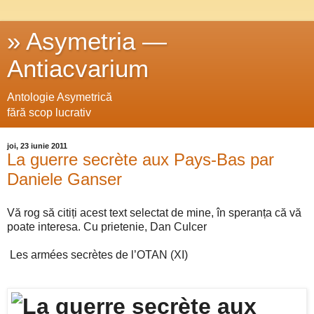
» Asymetria —
Antiacvarium
Antologie Asymetrică
fără scop lucrativ
joi, 23 iunie 2011
La guerre secrète aux Pays-Bas par
Daniele Ganser
Vă rog să citiți acest text selectat de mine, în speranța că vă
poate interesa. Cu prietenie, Dan Culcer
Les armées secrètes de l’OTAN (XI)