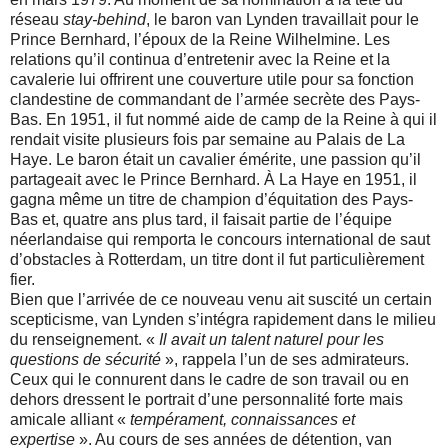
réseau
stay-behind
, le baron van Lynden travaillait pour le
Prince Bernhard, l’époux de la Reine Wilhelmine. Les
relations qu’il continua d’entretenir avec la Reine et la
cavalerie lui offrirent une couverture utile pour sa fonction
clandestine de commandant de l’armée secrète des Pays-
Bas. En 1951, il fut nommé aide de camp de la Reine à qui il
rendait visite plusieurs fois par semaine au Palais de La
Haye. Le baron était un cavalier émérite, une passion qu’il
partageait avec le Prince Bernhard. À La Haye en 1951, il
gagna même un titre de champion d’équitation des Pays-
Bas et, quatre ans plus tard, il faisait partie de l’équipe
néerlandaise qui remporta le concours international de saut
d’obstacles à Rotterdam, un titre dont il fut particulièrement
fier.
Bien que l’arrivée de ce nouveau venu ait suscité un certain
scepticisme, van Lynden s’intégra rapidement dans le milieu
du renseignement. «
Il avait un talent naturel pour les
questions de sécurité
», rappela l’un de ses admirateurs.
Ceux qui le connurent dans le cadre de son travail ou en
dehors dressent le portrait d’une personnalité forte mais
amicale alliant «
tempérament, connaissances et
expertise
». Au cours de ses années de détention, van