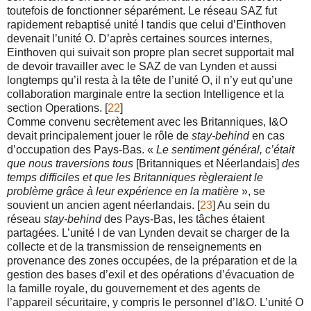
toutefois de fonctionner séparément. Le réseau SAZ fut
rapidement rebaptisé unité I tandis que celui d’Einthoven
devenait l’unité O. D’après certaines sources internes,
Einthoven qui suivait son propre plan secret supportait mal
de devoir travailler avec le SAZ de van Lynden et aussi
longtemps qu’il resta à la tête de l’unité O, il n’y eut qu’une
collaboration marginale entre la section Intelligence et la
section Operations. [
22
]
Comme convenu secrètement avec les Britanniques, I&O
devait principalement jouer le rôle de
stay-behind
en cas
d’occupation des Pays-Bas. «
Le sentiment général, c’était
que nous traversions tous
[Britanniques et Néerlandais]
des
temps difficiles et que les Britanniques règleraient le
problème grâce à leur expérience en la matière
», se
souvient un ancien agent néerlandais. [
23
] Au sein du
réseau
stay-behind
des Pays-Bas, les tâches étaient
partagées. L’unité I de van Lynden devait se charger de la
collecte et de la transmission de renseignements en
provenance des zones occupées, de la préparation et de la
gestion des bases d’exil et des opérations d’évacuation de
la famille royale, du gouvernement et des agents de
l’appareil sécuritaire, y compris le personnel d’I&O. L’unité O