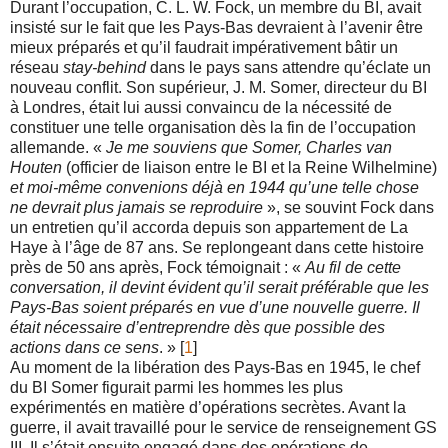
Durant l’occupation, C. L. W. Fock, un membre du BI, avait
insisté sur le fait que les Pays-Bas devraient à l’avenir être
mieux préparés et qu’il faudrait impérativement bâtir un
réseau
stay-behind
dans le pays sans attendre qu’éclate un
nouveau conflit. Son supérieur, J. M. Somer, directeur du BI
à Londres, était lui aussi convaincu de la nécessité de
constituer une telle organisation dès la fin de l’occupation
allemande. «
Je me souviens que Somer, Charles van
Houten
(officier de liaison entre le BI et la Reine Wilhelmine)
et moi-même convenions déjà en 1944 qu’une telle chose
ne devrait plus jamais se reproduire
», se souvint Fock dans
un entretien qu’il accorda depuis son appartement de La
Haye à l’âge de 87 ans. Se replongeant dans cette histoire
près de 50 ans après, Fock témoignait : «
Au fil de cette
conversation, il devint évident qu’il serait préférable que les
Pays-Bas soient préparés en vue d’une nouvelle guerre. Il
était nécessaire d’entreprendre dès que possible des
actions dans ce sens
. » [
1
]
Au moment de la libération des Pays-Bas en 1945, le chef
du BI Somer figurait parmi les hommes les plus
expérimentés en matière d’opérations secrètes. Avant la
guerre, il avait travaillé pour le service de renseignement GS
III. Il s’était ensuite engagé dans des opérations de